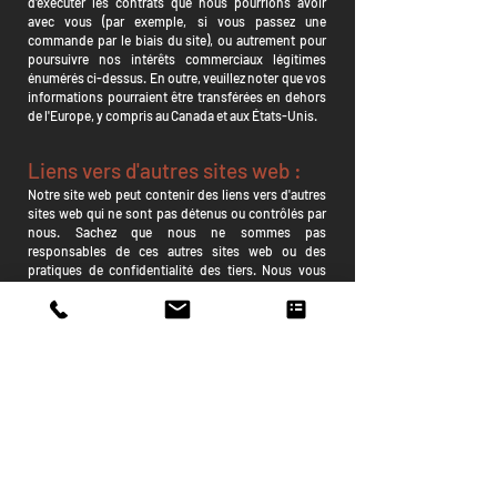
d'exécuter les contrats que nous pourrions avoir
avec vous (par exemple, si vous passez une
commande par le biais du site), ou autrement pour
poursuivre nos intérêts commerciaux légitimes
énumérés ci-dessus. En outre, veuillez noter que vos
informations pourraient être transférées en dehors
de l'Europe, y compris au Canada et aux États-Unis.
Liens vers d'autres sites web :
Notre site web peut contenir des liens vers d'autres
sites web qui ne sont pas détenus ou contrôlés par
nous. Sachez que nous ne sommes pas
responsables de ces autres sites web ou des
pratiques de confidentialité des tiers. Nous vous
encourageons à être attentif lorsque vous quittez
notre site web et à lire les déclarations de
confidentialité de chaque site web susceptible de
collecter des informations personnelles.
Sécurité de l'information :
Nous sécurisons les informations que vous
fournissez sur des serveurs informatiques dans un
environnement contrôlé et sécurisé, protégé contre
tout accès, utilisation ou divulgation non autorisés.