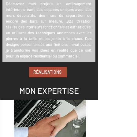
Découvrez mes projets en aménagement
intérieur, créant des espaces uniques avec des
murs décoratifs, des murs de séparation ou
encore des bars sur mesure. B2J Création
réalise des intérieurs fonctionnels et esthétiques,
en utilisant des techniques anciennes avec les
pierres à la taille et les joints à la chaux. Des
designs personnalisés aux finitions minutieuses,
je transforme vos idées en réalité que ce soit
pour un espace résidentiel ou commercial.
RÉALISATIONS
MON EXPERTISE