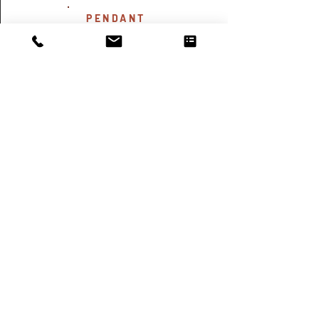
PENDANT
RÉALISATION
Nous donnons vie à votre projet, en
vérifiant
ensemble pas à pas, et en sécurité, l'avancée du
chantier.
APRÈS
SUIVIS